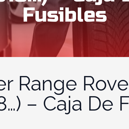
Fusibles
er Range Rove
8…) – Caja De 