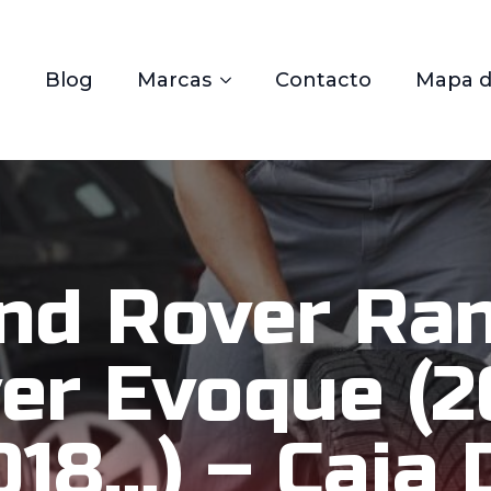
Blog
Marcas
Contacto
Mapa de
nd Rover Ra
er Evoque (2
018…) – Caja 