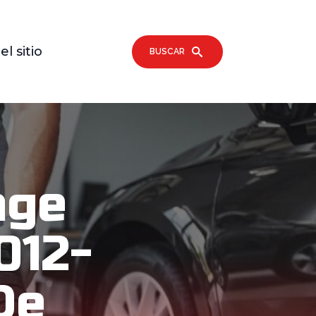
l sitio
BUSCAR
nge
012-
De