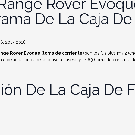
Range Rover Evoqu
rama De La Caja De
6, 2017, 2018
ange Rover Evoque (toma de corriente)
son los fusibles nº 52 (e
nte de accesorios de la consola trasera) y nº 63 (toma de corriente d
ión De La Caja De F