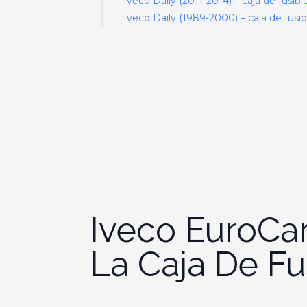
Iveco Daily (2011-2014) – caja de fusibl
Iveco Daily (1989-2000) – caja de fusib
Iveco EuroCa
La Caja De Fu