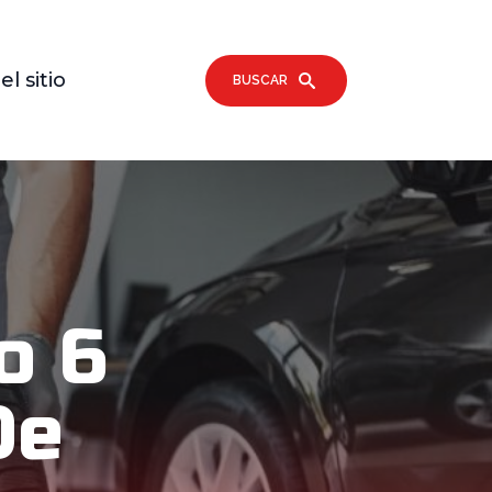
l sitio
BUSCAR
o 6
De