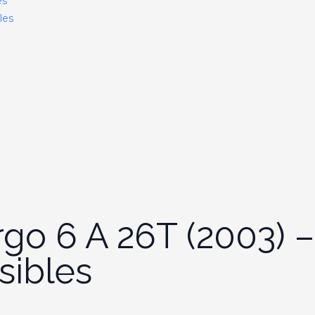
es
les
rgo 6 A 26T (2003) 
sibles