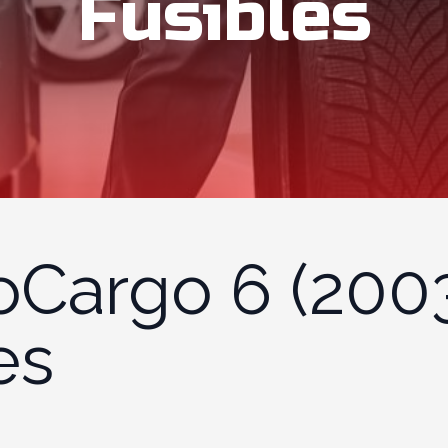
Fusibles
oCargo 6 (2003
es