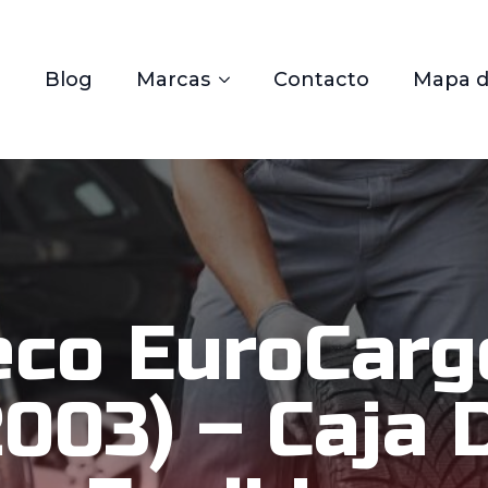
Blog
Marcas
Contacto
Mapa de
eco EuroCarg
2003) – Caja 