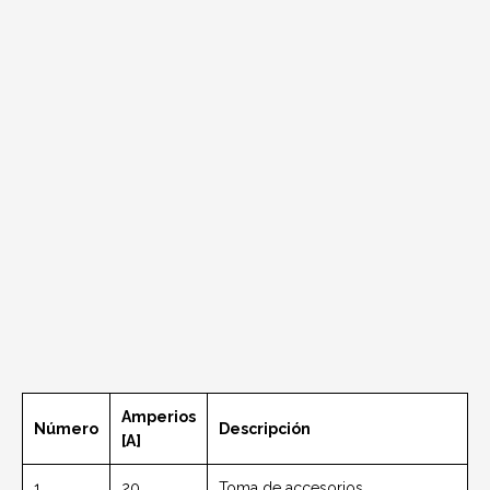
Amperios
Número
Descripción
[A]
1
20
Toma de accesorios