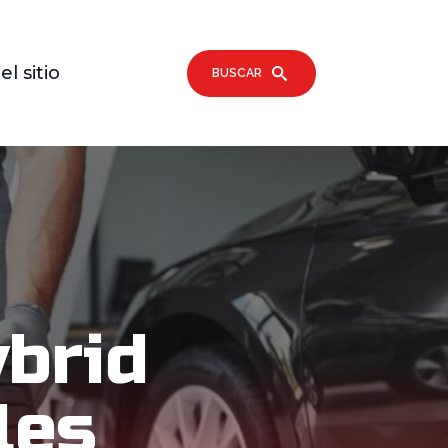
l sitio
BUSCAR
brid
les