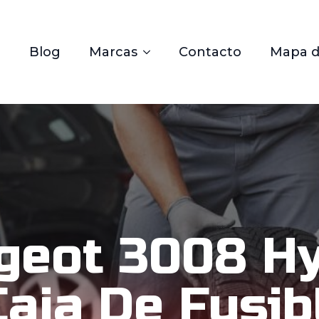
Blog
Marcas
Contacto
Mapa de
geot 3008 Hy
Caja De Fusib