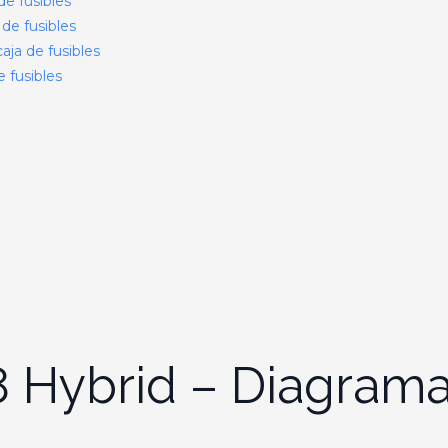
de fusibles
de fusibles
ja de fusibles
 fusibles
 Hybrid – Diagrama