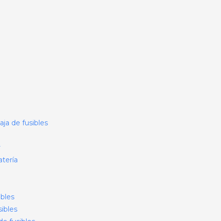
ja de fusibles
r
atería
ibles
ibles