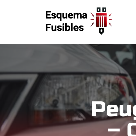
Peu
– 