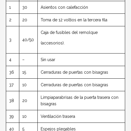
1
30
Asientos con calefacción
2
20
Toma de 12 voltios en la tercera fila
Caja de fusibles del remolque
3
40/50
(accesorios).
4
–
Sin usar
36
15
Cerraduras de puertas con bisagras
37
10
Cerraduras de puertas con bisagras
Limpiaparabrisas de la puerta trasera con
38
20
bisagras
39
10
Ventilación trasera
40
5
Espejos plegables