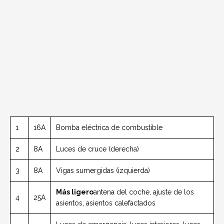
1
16A
Bomba eléctrica de combustible
2
8A
Luces de cruce (derecha)
3
8A
Vigas sumergidas (izquierda)
Más ligero
antena del coche, ajuste de los
4
25A
asientos, asientos calefactados