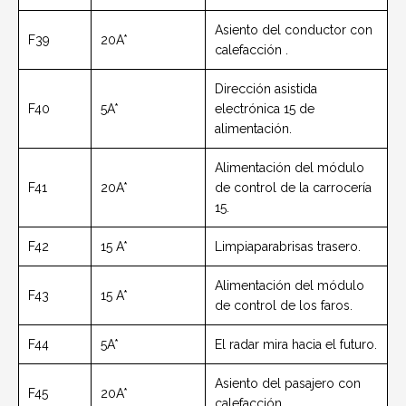
Asiento del conductor con
F39
20A*
calefacción .
Dirección asistida
F40
5A*
electrónica 15 de
alimentación.
Alimentación del módulo
F41
20A*
de control de la carrocería
15.
F42
15 A*
Limpiaparabrisas trasero.
Alimentación del módulo
F43
15 A*
de control de los faros.
F44
5A*
El radar mira hacia el futuro.
Asiento del pasajero con
F45
20A*
calefacción .