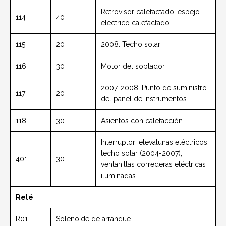
Retrovisor calefactado, espejo
114
40
eléctrico calefactado
115
20
2008: Techo solar
116
30
Motor del soplador
2007-2008: Punto de suministro
117
20
del panel de instrumentos
118
30
Asientos con calefacción
Interruptor: elevalunas eléctricos,
techo solar (2004-2007),
401
30
ventanillas correderas eléctricas
iluminadas
Relé
R01
Solenoide de arranque