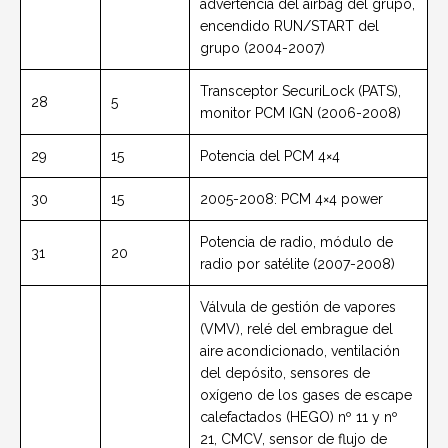
advertencia del airbag del grupo,
encendido RUN/START del
grupo (2004-2007)
Transceptor SecuriLock (PATS),
28
5
monitor PCM IGN (2006-2008)
29
15
Potencia del PCM 4×4
30
15
2005-2008: PCM 4×4 power
Potencia de radio, módulo de
31
20
radio por satélite (2007-2008)
Válvula de gestión de vapores
(VMV), relé del embrague del
aire acondicionado, ventilación
del depósito, sensores de
oxígeno de los gases de escape
calefactados (HEGO) nº 11 y nº
21, CMCV, sensor de flujo de