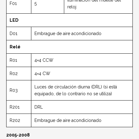
Iluminación del muelle del
F01
5
reloj
LED
D01
Embrague de aire acondicionado
Relé
R01
4×4 CCW
R02
4×4 CW
Luces de circulación diurna (DRL) (si está
R03
equipado, de lo contrario no se utiliza)
R201
DRL
R202
Embrague de aire acondicionado
2005-2008