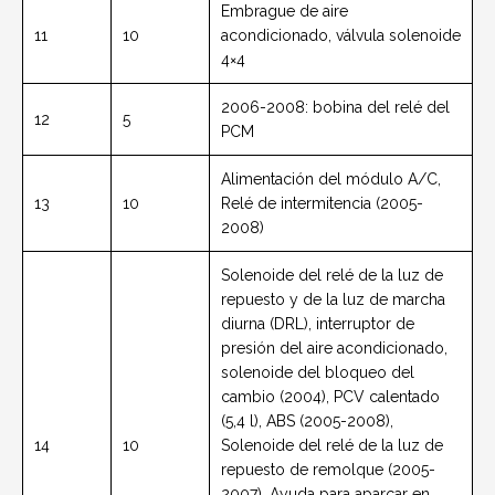
Embrague de aire
11
10
acondicionado, válvula solenoide
4×4
2006-2008: bobina del relé del
12
5
PCM
Alimentación del módulo A/C,
13
10
Relé de intermitencia (2005-
2008)
Solenoide del relé de la luz de
repuesto y de la luz de marcha
diurna (DRL), interruptor de
presión del aire acondicionado,
solenoide del bloqueo del
cambio (2004), PCV calentado
(5,4 l), ABS (2005-2008),
14
10
Solenoide del relé de la luz de
repuesto de remolque (2005-
2007), Ayuda para aparcar en