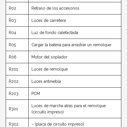
R02
Retraso de los accesorios
R03
Luces de carretera
R04
Luz de fondo calefactada
R05
Cargar la batería para arrastrar un remolque
R06
Motor del soplador
R201
Luces de remolque
R202
Luces antiniebla
R203
PCM
Luces de marcha atrás para el remolque
R301
(circuito impreso)
R302
– (placa de circuito impreso)