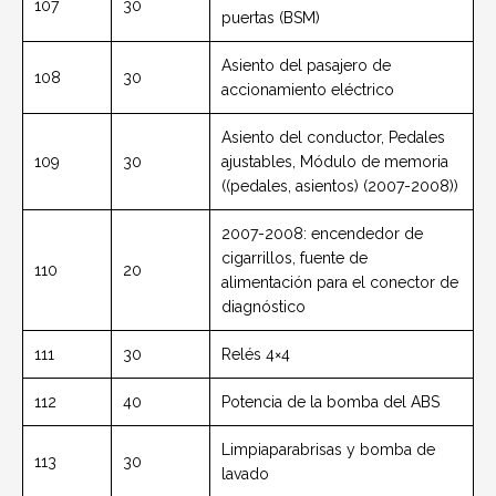
107
30
puertas (BSM)
Asiento del pasajero de
108
30
accionamiento eléctrico
Asiento del conductor, Pedales
109
30
ajustables, Módulo de memoria
((pedales, asientos) (2007-2008))
2007-2008: encendedor de
cigarrillos, fuente de
110
20
alimentación para el conector de
diagnóstico
111
30
Relés 4×4
112
40
Potencia de la bomba del ABS
Limpiaparabrisas y bomba de
113
30
lavado