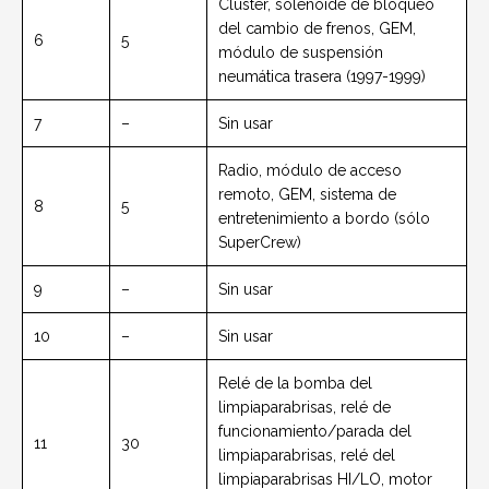
Cluster, solenoide de bloqueo
del cambio de frenos, GEM,
6
5
módulo de suspensión
neumática trasera (1997-1999)
7
–
Sin usar
Radio, módulo de acceso
remoto, GEM, sistema de
8
5
entretenimiento a bordo (sólo
SuperCrew)
9
–
Sin usar
10
–
Sin usar
Relé de la bomba del
limpiaparabrisas, relé de
funcionamiento/parada del
11
30
limpiaparabrisas, relé del
limpiaparabrisas HI/LO, motor