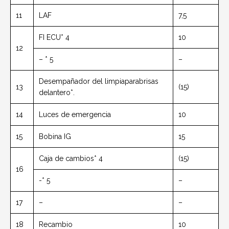
11
LAF
7,5
FI ECU* 4
10
12
– * 5
–
Desempañador del limpiaparabrisas
13
(15)
delantero*.
14
Luces de emergencia
10
15
Bobina IG
15
Caja de cambios* 4
(15)
16
-* 5
–
17
–
–
18
Recambio
10