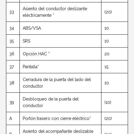
Asiento del conductor deslizante
33
(20)
eléctricamente *
34
ABS/VSA
10
35
SRS
10
36
Opción HAC *
20
37
Pantalla*
15
Cerradura de la puerta del lado del
38
10
conductor
Desbloqueo de la puerta del
39
(10)
conductor
A
Portón trasero con cierre eléctrico*
(20)
Asiento del acompañante deslizable