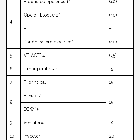
Bloque de opciones 1*
(40)
Opción bloque 2*
(40)
4
–
–
Portón trasero eléctrico*
(40)
5
VB ACT* 4
(7,5)
6
Limpiaparabrisas
15
7
FI principal
15
FI Sub* 4
8
15
DBW* 5
9
Semáforos
10
10
Inyector
20