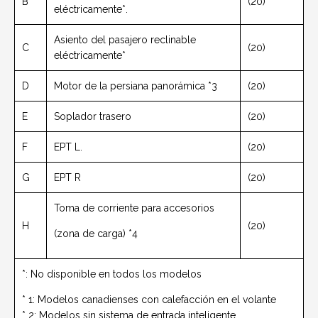
B
(20)
eléctricamente*.
Asiento del pasajero reclinable
C
(20)
eléctricamente*
D
Motor de la persiana panorámica *3
(20)
E
Soplador trasero
(20)
F
EPT L.
(20)
G
EPT R
(20)
Toma de corriente para accesorios
H
(20)
(zona de carga) *4
*: No disponible en todos los modelos
* 1: Modelos canadienses con calefacción en el volante
* 2: Modelos sin sistema de entrada inteligente