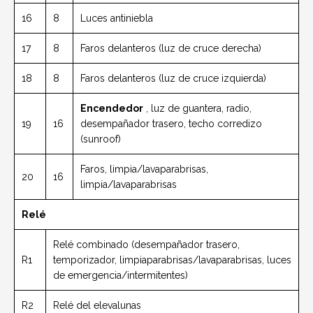
16
8
Luces antiniebla
17
8
Faros delanteros (luz de cruce derecha)
18
8
Faros delanteros (luz de cruce izquierda)
Encendedor
, luz de guantera, radio,
19
16
desempañador trasero, techo corredizo
(sunroof)
Faros, limpia/lavaparabrisas,
20
16
limpia/lavaparabrisas
Relé
Relé combinado (desempañador trasero,
R1
temporizador, limpiaparabrisas/lavaparabrisas, luces
de emergencia/intermitentes)
R2
Relé del elevalunas