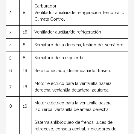
Carburador
2
8
Ventilador auxiliar/de refrigeración Tempmatic
Climate Control
3
16
Ventilador auxiliar/de refrigeración
4
8
Semáforo de la derecha, testigo del semáforo
5
8
Semáforo de la izquierda
6
16
Relé conectado, desempañador trasero
Motor eléctrico para la ventanilla trasera
7
16
derecha, ventanilla delantera izquierda
Motor eléctrico para la ventanilla trasera
8
16
izquierda, ventanilla delantera derecha
Sistema antibloqueo de frenos, luces de
retroceso, consola central, indicadores de